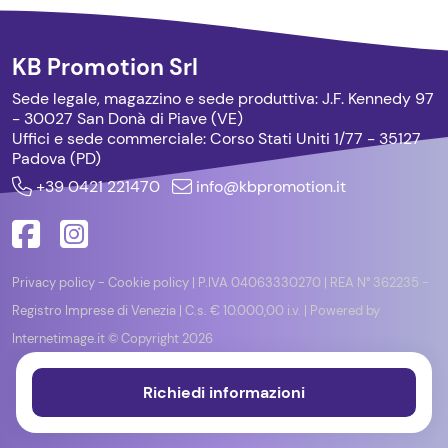
KB Promotion Srl
Sede legale, magazzino e sede produttiva:
J.F. Kennedy 97
- 30027 San Donà di Piave (VE)
Uffici e sede commerciale:
Corso Stati Uniti 1/77 - 35127
Padova (PD)
+39 0421 221470
info@kbpromotion.it
Privacy policy
-
Cookie policy
| P.IVA 04063330270 | REA N° 362235 -
Registro Imprese di Venezia | C.s. € 10.000,00 i.v. | Powered by
Internetimage.it
© Copyright 2026
Richiedi informazioni