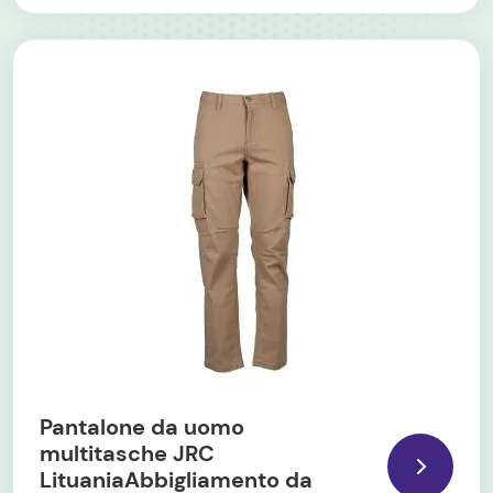
Pantalone da uomo
multitasche JRC
LituaniaAbbigliamento da