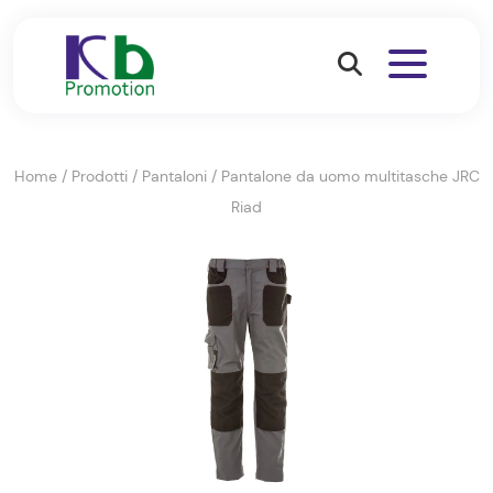
Home
/
Prodotti
/
Pantaloni
/
Pantalone da uomo multitasche JRC
Riad