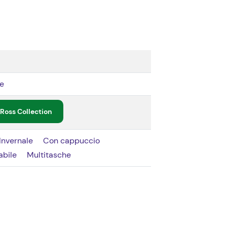
re
Ross Collection
Invernale
Con cappuccio
bile
Multitasche