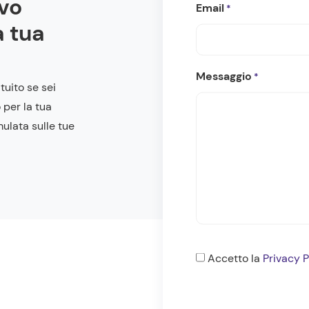
ivo
Email
*
a tua
Messaggio
*
tuito se sei
 per la tua
mulata sulle tue
Consenso
Accetto la
Privacy P
*