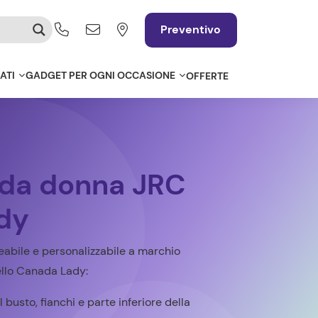
Preventivo
ATI
GADGET PER OGNI OCCASIONE
OFFERTE
 da donna JRC
dy
bile e personalizzabile a marchio
llo Canada Lady:
l busto, fianchi e parte inferiore della