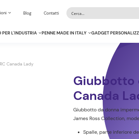
ioni
Blog
Contatti
 PER L'INDUSTRIA
PENNE MADE IN ITALY
GADGET PERSONALIZZ
JRC Canada Lady
Giubbotto
Canada La
Giubbotto da donna impermea
James Ross Collection, mode
Spalle, parte inferiore de