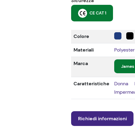
Sicurezza
CE CAT 1
Colore
Materiali
Polyeste
Marca
James 
Caratteristiche
Donna
Impermea
Richiedi informazioni