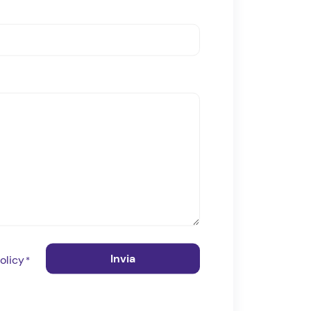
olicy
*