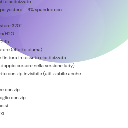
ti elasticizzato
 polyestere – 8% spandex con
stere 320T
mm/H2O
/24h
stere (effetto piuma)
finitura in tessuto elasticizzato
doppio cursore nella versione lady)
to con zip invisibile (utilizzabile anche
e con zip
oglio con zip
polsi
XXL