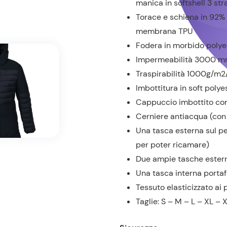
manica in softshell 3 stra
Torace e schiena in 92%
membrana TPU
Fodera in morbido polye
Impermeabilità 3000 
Traspirabilità 1000g/m2
Imbottitura in soft polye
Cappuccio imbottito con 
Cerniere antiacqua (con 
Una tasca esterna sul pet
per poter ricamare)
Due ampie tasche estern
Una tasca interna portaf
Tessuto elasticizzato ai 
Taglie: S – M – L – XL – 