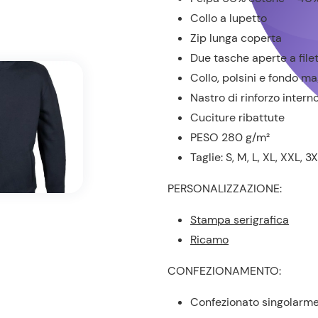
Collo a lupetto
Zip lunga coperta
Due tasche aperte a file
Collo, polsini e fondo ma
Nastro di rinforzo interno
Cuciture ribattute
PESO 280 g/m²
Taglie: S, M, L, XL, XXL, 3
PERSONALIZZAZIONE:
Stampa serigrafica
Ricamo
CONFEZIONAMENTO:
Confezionato singolarm