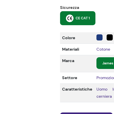
Sicurezza
CE CAT 1
Colore
Materiali
Cotone
Marca
James 
Settore
Promozio
Caratteristiche
Uomo
cerniera