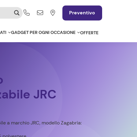
Preventivo
ATI
GADGET PER OGNI OCCASIONE
OFFERTE
o
zabile JRC
ile a marchio JRC, modello Zagabria:
 polyestere