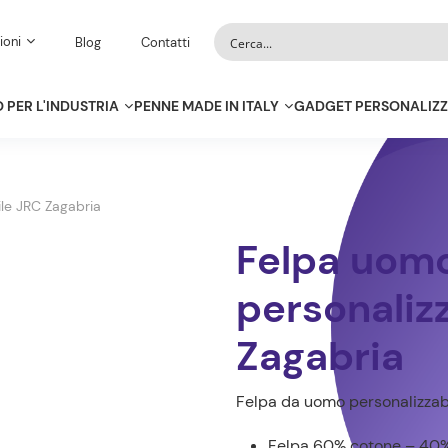
ioni
Blog
Contatti
 PER L'INDUSTRIA
PENNE MADE IN ITALY
GADGET PERSONALIZZ
le JRC Zagabria
Felpa uom
personaliz
Zagabria
Felpa da uomo personalizzab
Felpa 60% cotone – 40%