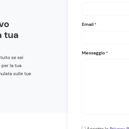
ivo
Email
*
a tua
Messaggio
*
tuito se sei
 per la tua
mulata sulle tue
Consenso
Accetto la
Privacy P