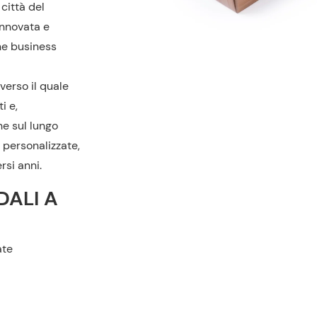
 città del
innovata e
ne business
verso il quale
i e,
e sul lungo
 personalizzate,
rsi anni.
DALI A
ate