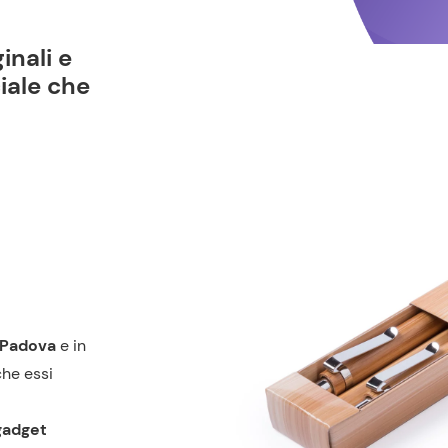
inali e
ciale che
a Padova
e in
che essi
gadget