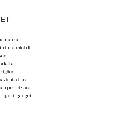
GET
puntare a
to in termini di
Anni di
ndali a
migliori
pazioni a fiere
à o per iniziare
piego di gadget