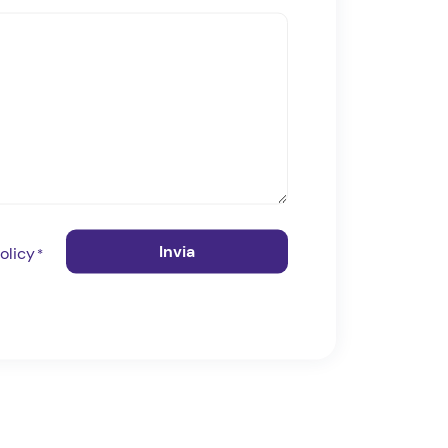
olicy
*